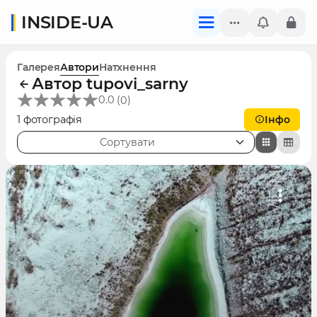
INSIDE-UA
Галерея
Автори
Натхнення
Автор tupovi_sarny
(
)
0.0
0
1 фотографія
Інфо
Сортувати