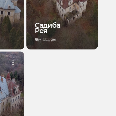
Садиба
Рея
jv_blogger