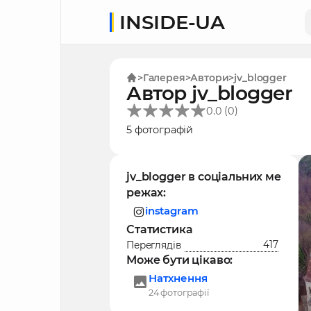
INSIDE-UA
Галерея
Автори
jv_blogger
Автор jv_blogger
(
)
0.0
0
5 фотографій
jv_blogger в соціальних ме
режах:
instagram
Статистика
417
Переглядів
Може бути цікаво:
Натхнення
24 фотографії