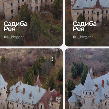
Садиба
Садиба
Рея
Рея
jv_blogger
jv_blogger