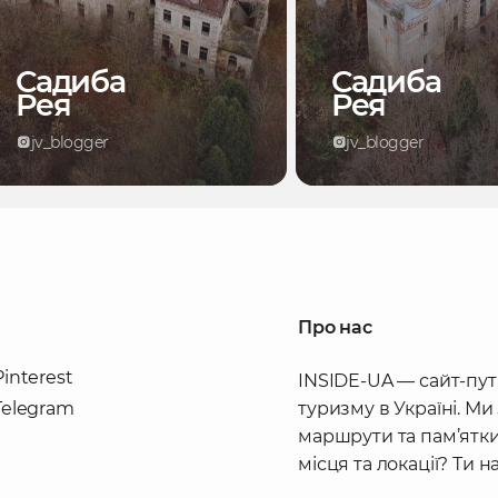
Садиба
Садиба
Рея
Рея
jv_blogger
jv_blogger
Про нас
Pinterest
INSIDE-UA — сайт-пут
Telegram
туризму в Україні. Ми
маршрути та пам’ятки
місця та локації? Ти 