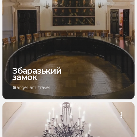
Збаразький
замок
angel_am_travel