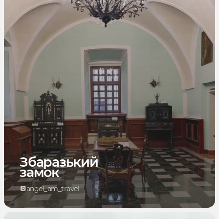
Збаразький
замок
angel_am_travel