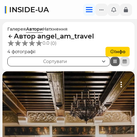
INSIDE-UA
Галерея
Автори
Натхнення
Автор angel_am_travel
(
)
0.0
0
4 фотографії
Інфо
Сортувати