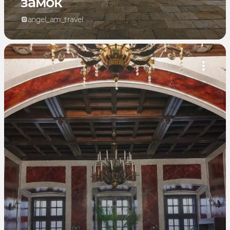
замок
angel_am_travel