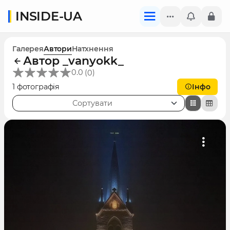
INSIDE-UA
Галерея
Автори
Натхнення
Автор _vanyokk_
(
)
0.0
0
1 фотографія
Інфо
Сортувати