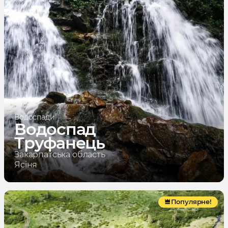
Водоспади
Водоспад
Труфанець
Закарпатська область
Ясіня
Популярне!