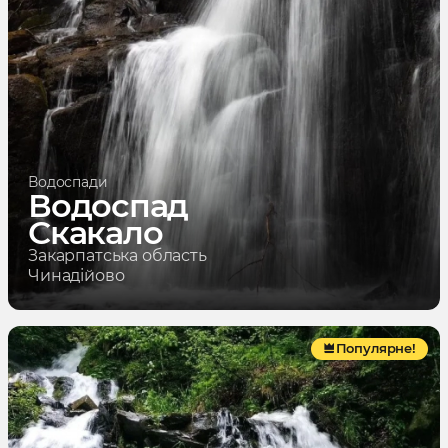
Водоспади
Водоспад
Скакало
Закарпатська область
Чинадійово
Популярне!