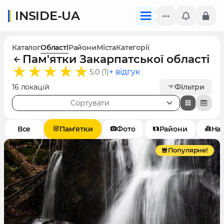
INSIDE-UA
Каталог
Області
Райони
Міста
Категорії
Пам'ятки Закарпатської області
+ відгук
5.0 (1)
16 локацій
Фільтри
Сортувати
Все
Пам'ятки
Фото
Райони
Нас
Популярне!