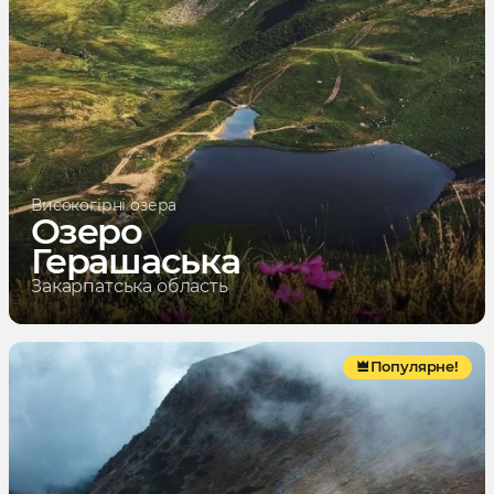
Високогірні озера
Озеро
Герашаська
Закарпатська область
Популярне!