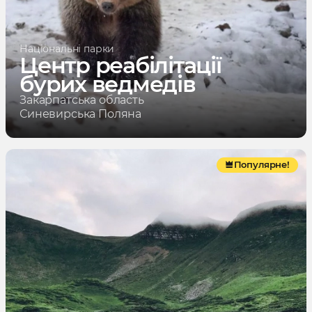
Національні парки
Центр реабілітації
бурих ведмедів
Закарпатська область
Синевирська Поляна
Популярне!