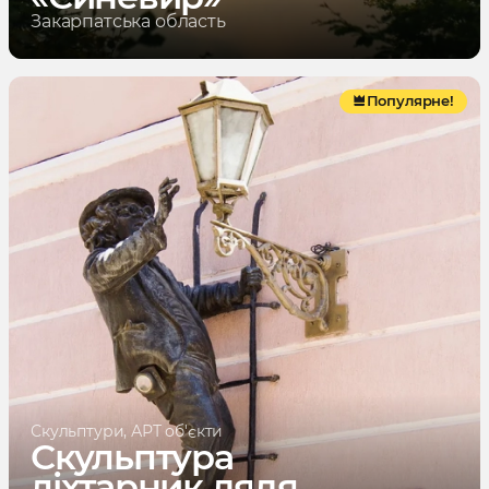
Закарпатська область
Популярне!
Скульптури, АРТ об'єкти
Скульптура
ліхтарник дядя