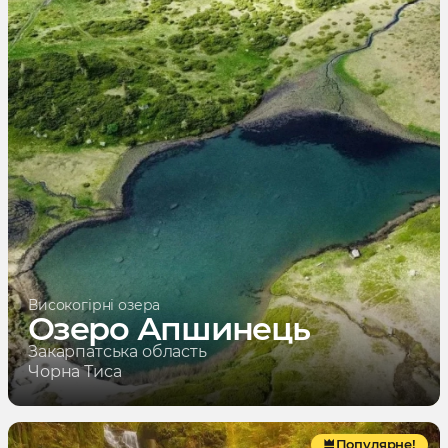
Високогірні озера
Озеро Апшинець
Закарпатська область
Чорна Тиса
Популярне!