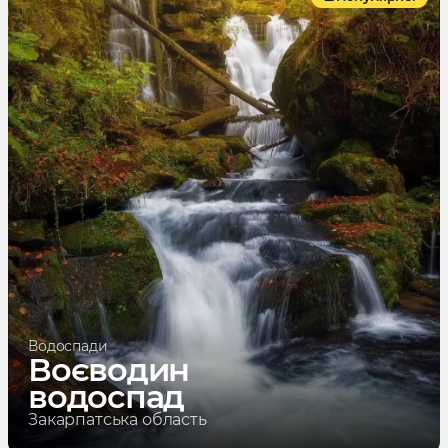
Водоспади
Воєводин
водоспад
Закарпатська область