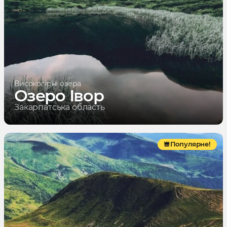
Високогірні озера
Озеро Івор
Закарпатська область
Популярне!