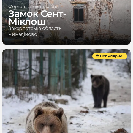
Фортеці, замки, палаци
Замок Сент-
Міклош
Закарпатська область
Чинадійово
Популярне!