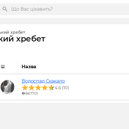
ький хребет
кий хребет
Назва
Водоспад Скакало
(
)
4.6
10
867701