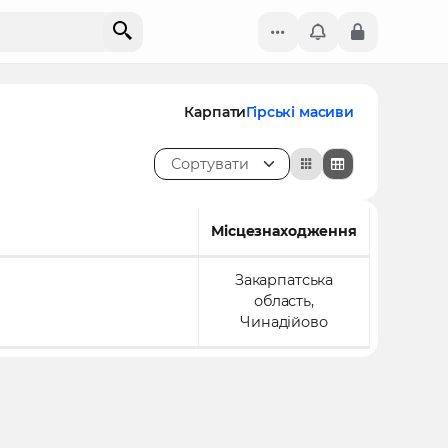
Карпати
Гірські масиви
Сортувати
Місцезнаходження
Закарпатська
Популярне!
область,
Чинадійово