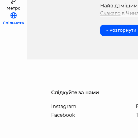
Найвідомішими
Метро
Скакало
в Чина
Спільнота
Розгорнути
Слідкуйте за нами
Instagram
Facebook