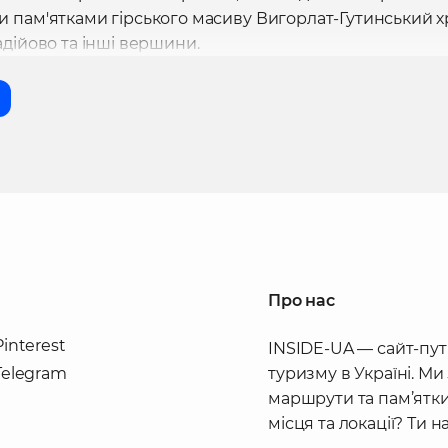
 пам'ятками гірського масиву Вигорлат-Гутинський х
дійово та інші вершини.
Про нас
Pinterest
INSIDE-UA — сайт-пут
Telegram
туризму в Україні. Ми
маршрути та пам’ятки
місця та локації? Ти 