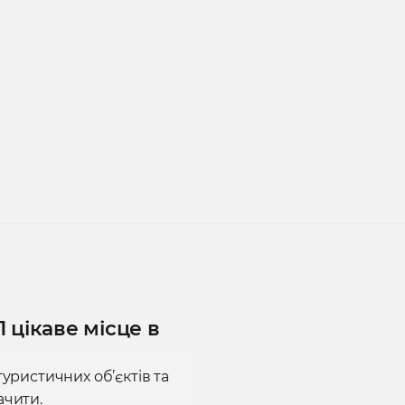
 цікаве місце в
туристичних об’єктів та
ачити.