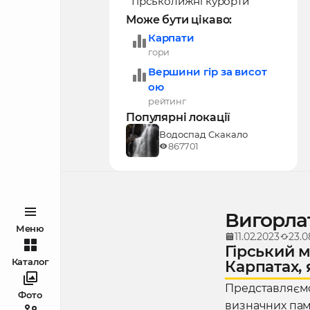
Гірськолижні курорти
Може бути цікаво:
Карпати
гори
Вершини гір за висот
ою
рейтинг
Популярні локації
Водоспад Скакало
867701
Вигорла
Меню
11.02.2023
23.0
Гірський м
Каталог
Карпатах, 
Представляємо 
Фото
визначних пам'