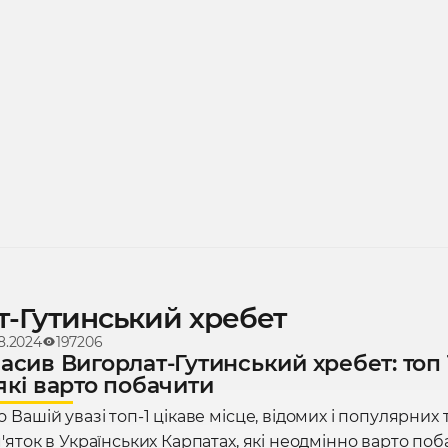
т-Гутинський хребет
8.2024
197206
асив Вигорлат-Гутинський хребет: топ 1
які варто побачити
Вашій увазі топ-1 цікаве місце, відомих і популярних 
яток в Українських Карпатах, які неодмінно варто поб