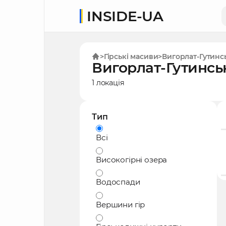
INSIDE-UA
Гірські масиви
Вигорлат-Гутинс
Вигорлат-Гутинсь
1 локація
Тип
Всі
Високогірні озера
Водоспади
Вершини гір