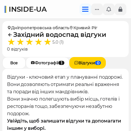
INSIDE-UA
Дніпропетровська область
Кривий Ріг
Західний водоспад відгуки
5.0 (1)
0 відгуків
Все
Фотографії
1
Відгуки
0
Відгуки - ключовий етап у плануванні подорожі.
Вони дозволяють отримати реальні враження
та поради від інших мандрівників.
Вони значно полегшують вибір місць, готелів і
ресторанів тощо, забезпечуючи незабутню
подорож.
Увійдіть, щоб залишати відгуки та допомагати
іншим у виборі.