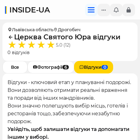
INSIDE-UA
Львівська область
Дрогобич
Церква Святого Юра відгуки
5.0 (12)
0 відгуків
Все
Фотографії
6
Відгуки
0
Відгуки - ключовий етап у плануванні подорожі.
Вони дозволяють отримати реальні враження
та поради від інших мандрівників.
Вони значно полегшують вибір місць, готелів і
ресторанів тощо, забезпечуючи незабутню
подорож.
Увійдіть, щоб залишати відгуки та допомагати
іншим у виборі.