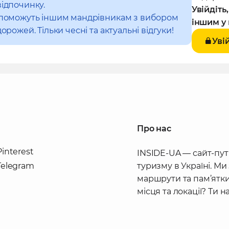
відпочинку.
Увійдіть
допоможуть іншим мандрівникам з вибором
іншим у 
орожей. Тільки чесні та актуальні відгуки!
Уві
Про нас
Pinterest
INSIDE-UA — сайт-пут
Telegram
туризму в Україні. Ми
маршрути та пам’ятки
місця та локації? Ти 