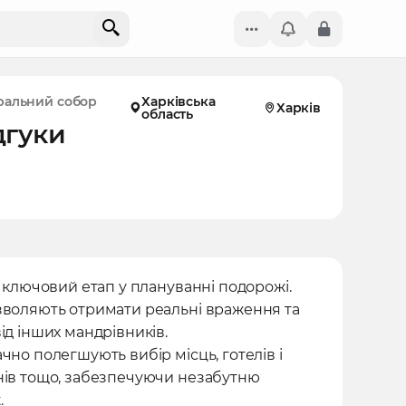
ральний собор
Харківська
Харків
область
дгуки
- ключовий етап у плануванні подорожі.
зволяють отримати реальні враження та
ід інших мандрівників.
чно полегшують вибір місць, готелів і
нів тощо, забезпечуючи незабутню
.