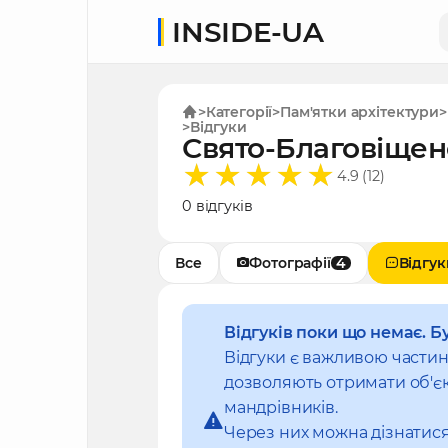
INSIDE-UA
Категорії
Пам'ятки архітектури
Відгуки
Свято-Благовіщен
4.9 (12)
0 відгуків
Все
Фотографії
4
Відгук
Відгуків поки що немає. Б
Відгуки є важливою части
дозволяють отримати об'єк
мандрівників.
Через них можна дізнатися