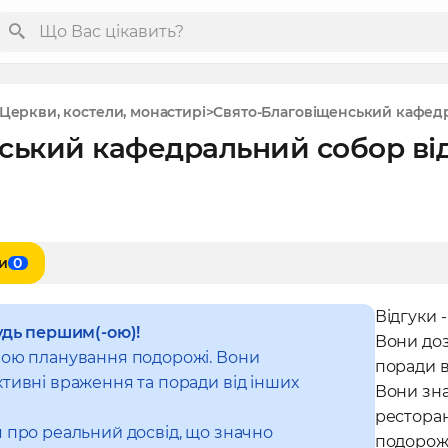
Церкви, костели, монастирі
Свято-Благовіщенський кафед
ський кафедральний собор ві
и
0
Відгуки 
удь першим(-ою)!
Вони до
ною планування подорожі. Вони
поради в
тивні враження та поради від інших
Вони зна
рестора
 про реальний досвід, що значно
подорож