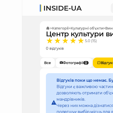
INSIDE-UA
Категорії
Культурні об'єкти
Вин
Центр культури в
5.0 (15)
0 відгуків
Все
Фотографії
0
Відгук
Відгуків поки що немає. Б
Відгуки є важливою части
дозволяють отримати об'єк
мандрівників.
Через них можна дізнатися
полегшує вибір місць для 