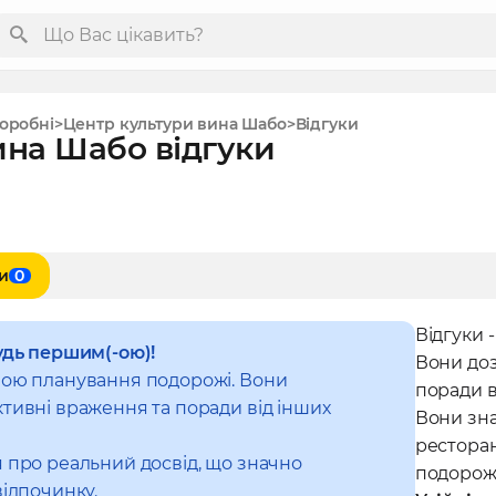
оробні
Центр культури вина Шабо
Відгуки
ина Шабо відгуки
и
0
Відгуки 
удь першим(-ою)!
Вони до
ною планування подорожі. Вони
поради в
тивні враження та поради від інших
Вони зна
рестора
 про реальний досвід, що значно
подорож
відпочинку.