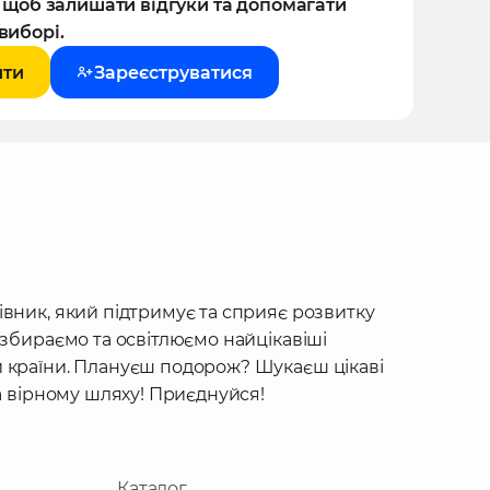
, щоб залишати відгуки та допомагати
виборі.
йти
Зареєструватися
івник, який підтримує та сприяє розвитку
 збираємо та освітлюємо найцікавіші
 країни. Плануєш подорож? Шукаєш цікаві
на вірному шляху! Приєднуйся!
Каталог