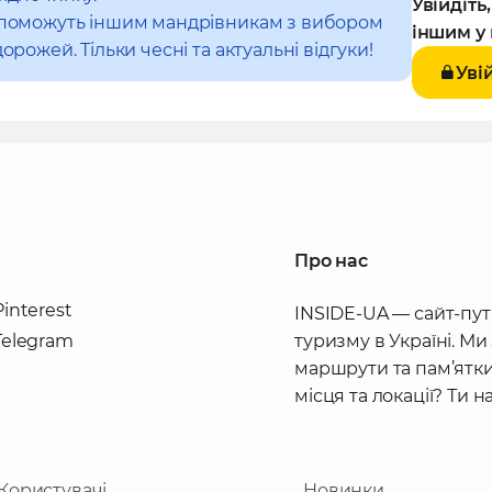
Увійдіть
допоможуть іншим мандрівникам з вибором
іншим у 
орожей. Тільки чесні та актуальні відгуки!
Уві
Про нас
Pinterest
INSIDE-UA — сайт-пут
Telegram
туризму в Україні. Ми
маршрути та пам’ятки
місця та локації? Ти 
Користувачі
Новинки