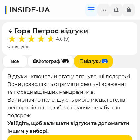
INSIDE-UA
Гора Петрос відгуки
4.6 (9)
0 відгуків
Все
Фотографії
5
Відгуки
0
Відгуки - ключовий етап у плануванні подорожі.
Вони дозволяють отримати реальні враження
та поради від інших мандрівників.
Вони значно полегшують вибір місць, готелів і
ресторанів тощо, забезпечуючи незабутню
подорож.
Увійдіть, щоб залишати відгуки та допомагати
іншим у виборі.