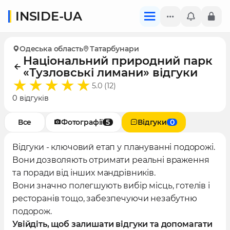
INSIDE-UA
Одеська область
Татарбунари
Національний природний парк
«Тузловські лимани» відгуки
5.0 (12)
0 відгуків
Все
Фотографії
5
Відгуки
0
Відгуки - ключовий етап у плануванні подорожі.
Вони дозволяють отримати реальні враження
та поради від інших мандрівників.
Вони значно полегшують вибір місць, готелів і
ресторанів тощо, забезпечуючи незабутню
подорож.
Увійдіть, щоб залишати відгуки та допомагати