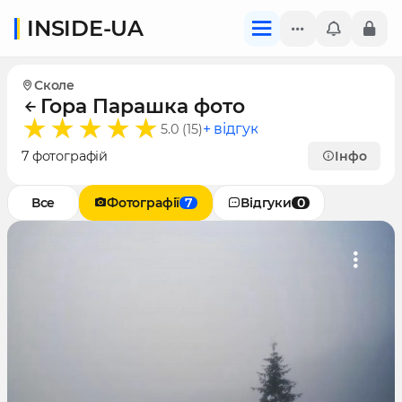
INSIDE-UA
Сколе
Гора Парашка фото
+ відгук
5.0 (15)
7 фотографій
Інфо
Все
Фотографії
7
Відгуки
0