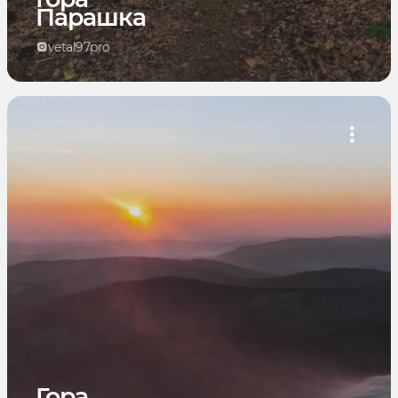
Парашка
vetal97pro
Гора