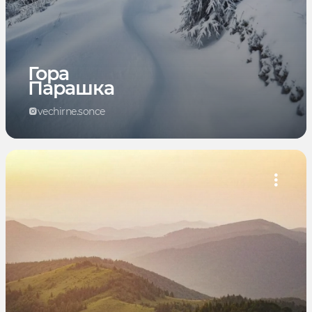
Гора
Парашка
vechirne.sonce