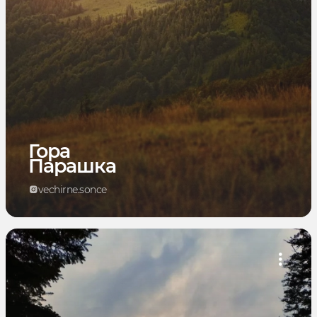
Гора
Парашка
vechirne.sonce