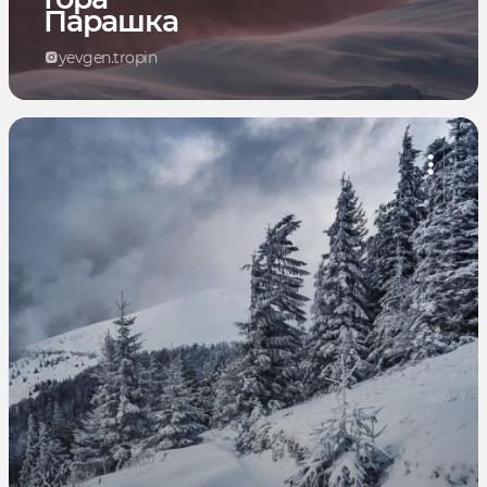
Парашка
yevgen.tropin