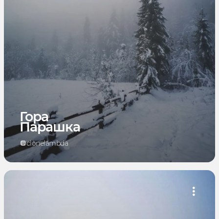
Гора
Парашка
clonelambda