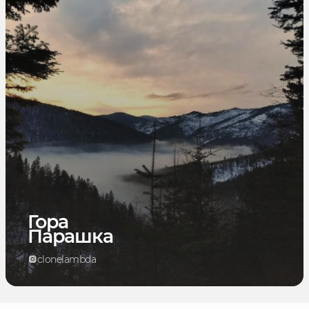
Гора
Парашка
clonelambda