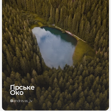
Гірське
Око
andrevas_lv