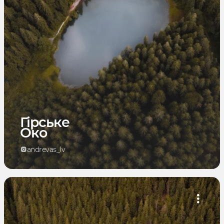
Гірське
Око
andrevas_lv