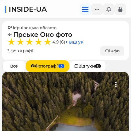
INSIDE-UA
Чернівецька область
Гірське Око фото
+ відгук
4.9 (6)
3 фотографії
Інфо
Все
Фотографії
3
Відгуки
0