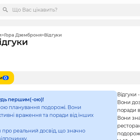
и
Гора Дземброня
Відгуки
ідгуки
и
0
Відгуки 
удь першим(-ою)!
Вони до
ною планування подорожі. Вони
поради в
тивні враження та поради від інших
Вони зна
рестора
 про реальний досвід, що значно
подорож
відпочинку.