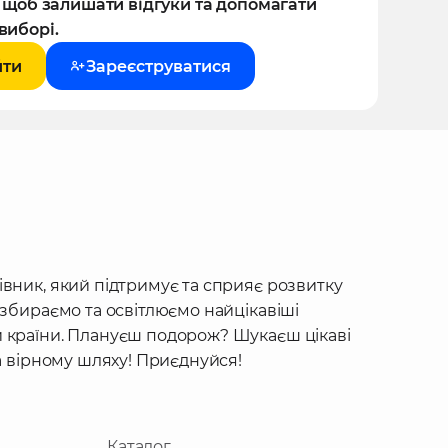
, щоб залишати відгуки та допомагати
виборі.
йти
Зареєструватися
івник, який підтримує та сприяє розвитку
 збираємо та освітлюємо найцікавіші
 країни. Плануєш подорож? Шукаєш цікаві
на вірному шляху! Приєднуйся!
Каталог