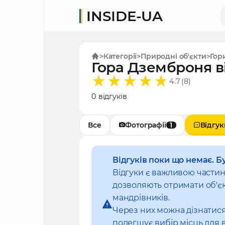
INSIDE-UA
Категорії
Природні об'єкти
Гор
Гора Дземброня в
4.7 (8)
0 відгуків
Все
Фотографії
1
Відгук
Відгуків поки що немає. Б
Відгуки є важливою части
дозволяють отримати об'єк
мандрівників.
Через них можна дізнатися
полегшує вибір місць для 