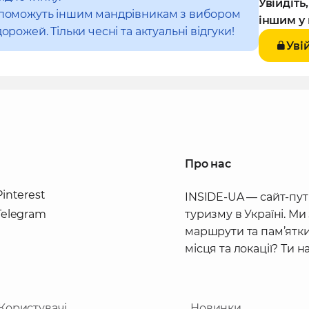
Увійдіть
допоможуть іншим мандрівникам з вибором
іншим у 
орожей. Тільки чесні та актуальні відгуки!
Уві
Про нас
Pinterest
INSIDE-UA — сайт-пут
Telegram
туризму в Україні. Ми
маршрути та пам’ятки
місця та локації? Ти 
Користувачі
Новинки