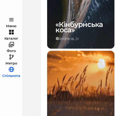
«Кінбурнська
Меню
коса»
andrevas_lv
Каталог
Фото
Метро
Спільнота