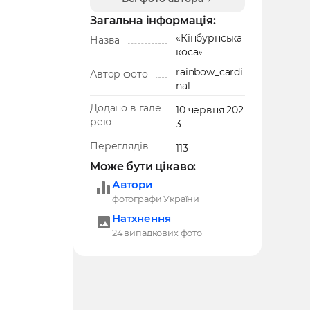
Загальна інформація:
«Кінбурнська
Назва
коса»
rainbow_cardi
Автор фото
nal
Додано в гале
10 червня 202
рею
3
Переглядів
113
Може бути цікаво:
Автори
фотографи України
Натхнення
24 випадкових фото