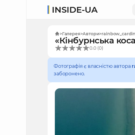
INSIDE-UA
Галерея
Автори
rainbow_cardin
«Кінбурнська кос
(
)
0.0
0
Фотографія є власністю автора
r
заборонено.