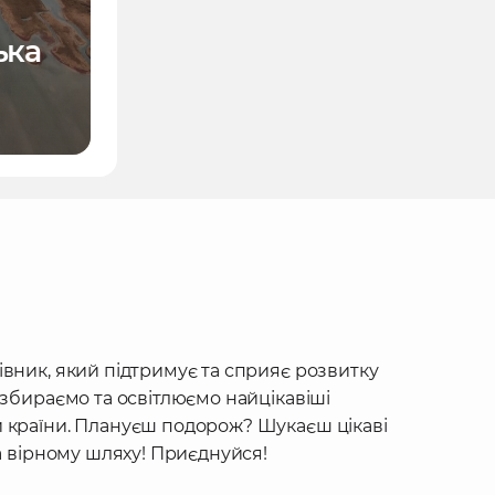
ька
івник, який підтримує та сприяє розвитку
 збираємо та освітлюємо найцікавіші
 країни. Плануєш подорож? Шукаєш цікаві
на вірному шляху! Приєднуйся!