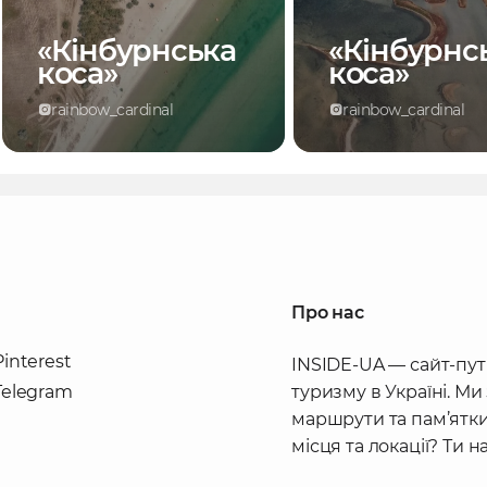
«Кінбурнська
«Кінбурнс
коса»
коса»
rainbow_cardinal
rainbow_cardinal
Про нас
Pinterest
INSIDE-UA — сайт-пут
Telegram
туризму в Україні. Ми
маршрути та пам’ятки
місця та локації? Ти 