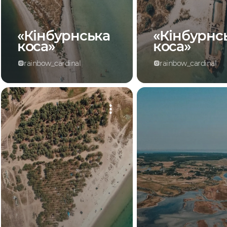
«Кінбурнська
«Кінбурнс
коса»
коса»
rainbow_cardinal
rainbow_cardinal