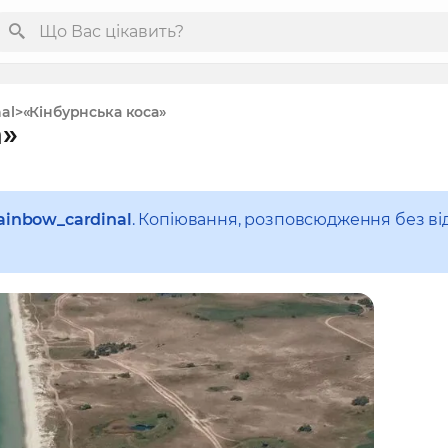
al
«Кінбурнська коса»
а»
ainbow_cardinal
. Копіювання, розповсюдження без ві