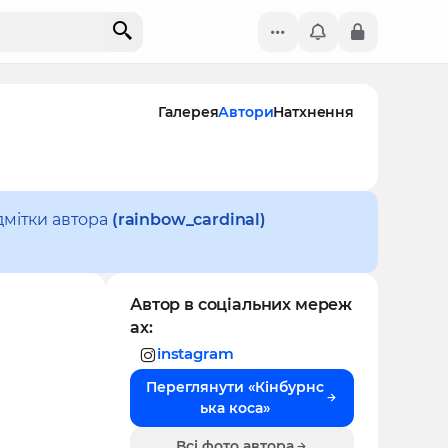
Галерея
Автори
Натхнення
дмітки автора
(rainbow_cardinal)
Автор в соціальних мереж
ах:
instagram
Переглянути «Кінбурнс
ька коса»
Всі фото автора