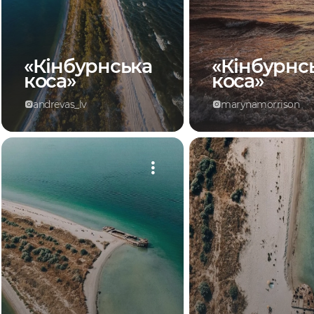
«Кінбурнська
«Кінбурнс
коса»
коса»
andrevas_lv
marynamorrison