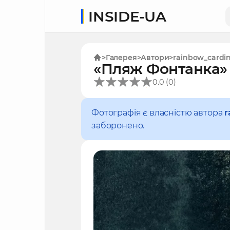
INSIDE-UA
Галерея
Автори
rainbow_cardin
«Пляж Фонтанка»
(
)
0.0
0
Фотографія є власністю автора
r
заборонено.