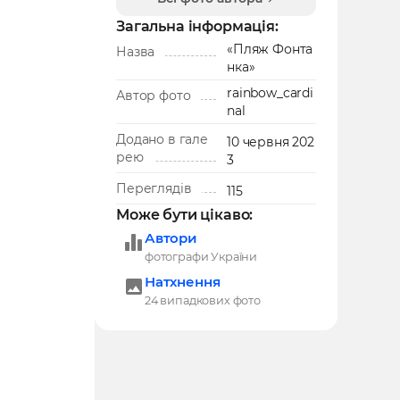
Загальна інформація:
«Пляж Фонта
Назва
нка»
rainbow_cardi
Автор фото
nal
Додано в гале
10 червня 202
рею
3
Переглядів
115
Може бути цікаво:
Автори
фотографи України
Натхнення
24 випадкових фото