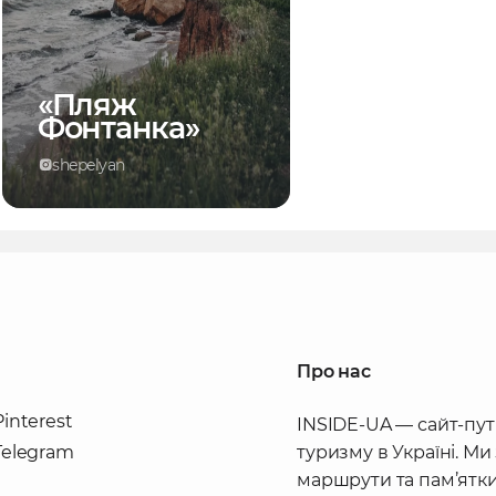
«Пляж
Фонтанка»
shepelyan
Про нас
Pinterest
INSIDE-UA — сайт-пут
Telegram
туризму в Україні. Ми
маршрути та пам’ятки