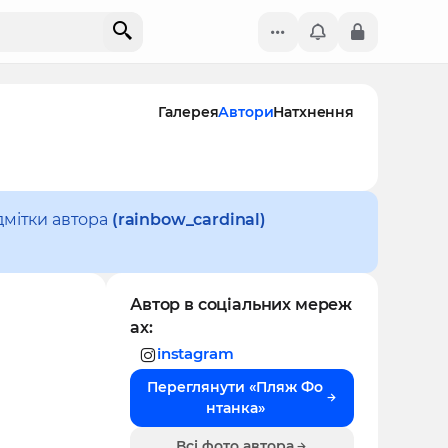
Галерея
Автори
Натхнення
дмітки автора
(rainbow_cardinal)
Автор в соціальних мереж
ах:
instagram
Переглянути «Пляж Фо
нтанка»
Всі фото автора