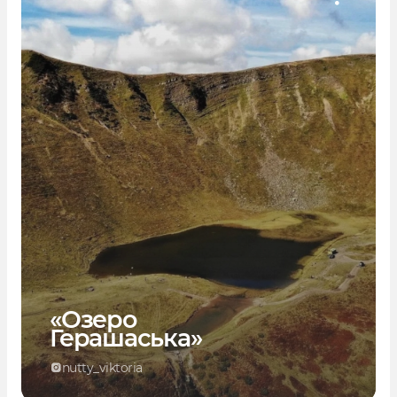
«Озеро
Герашаська»
nutty_viktoria