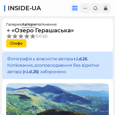
INSIDE-UA
Галерея
Автори
Натхнення
«Озеро Герашаська»
(
)
0.0
0
Інфо
Фотографія є власністю автора
r.i.d.26
.
Копіювання, розповсюдження без відмітки
автора
(r.i.d.26)
заборонено.