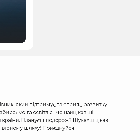
івник, який підтримує та сприяє розвитку
 збираємо та освітлюємо найцікавіші
 країни. Плануєш подорож? Шукаєш цікаві
на вірному шляху! Приєднуйся!