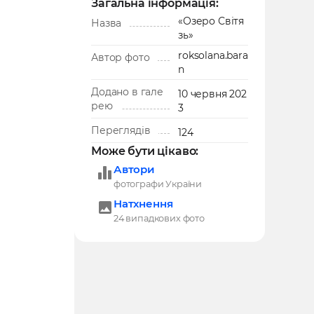
Загальна інформація:
«Озеро Світя
Назва
зь»
roksolana.bara
Автор фото
n
Додано в гале
10 червня 202
рею
3
Переглядів
124
Може бути цікаво:
Автори
фотографи України
Натхнення
24 випадкових фото