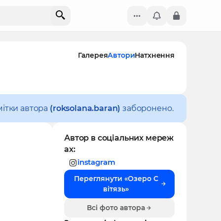
Галерея
Автори
Натхнення
мітки автора
(roksolana.baran)
заборонено.
Автор в соціальних мереж
ах:
instagram
Переглянути «Озеро С
вітязь»
Всі фото автора