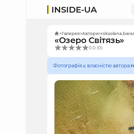
INSIDE-UA
Галерея
Автори
roksolana.bara
«Озеро Світязь»
(
)
0.0
0
Фотографія є власністю автора
r