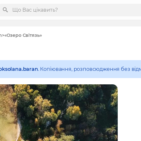
n
«Озеро Світязь»
oksolana.baran
. Копіювання, розповсюдження без від