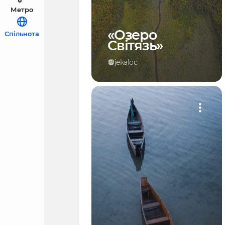
Метро
«Озеро
Спільнота
Світязь»
jekaloc