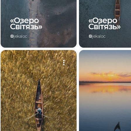
«Озеро
«Озеро
Світязь»
Світязь»
jekaloc
jekaloc