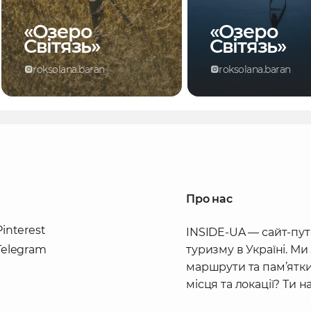
«Озеро
«Озеро
Світязь»
Світязь»
roksolana.baran
roksolana.baran
Про нас
Pinterest
INSIDE-UA — сайт-пут
Telegram
туризму в Україні. Ми
маршрути та пам’ятки
місця та локації? Ти 