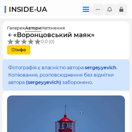
INSIDE-UA
Галерея
Автори
Натхнення
«Воронцовський маяк»
(
)
0.0
0
Інфо
Фотографія є власністю автора
sergey.yevich
.
Копіювання, розповсюдження без відмітки
автора
(sergey.yevich)
заборонено.