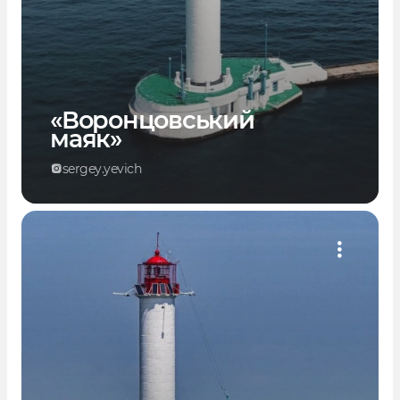
«Воронцовський
маяк»
sergey.yevich