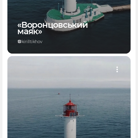
«Воронцовський
маяк»
kirilltikhov