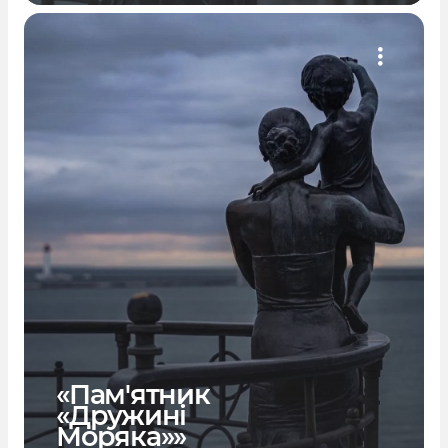
«Пам'ятник
«Дружині
Моряка»»