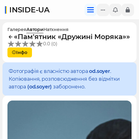
INSIDE-UA
Галерея
Автори
Натхнення
«Пам'ятник «Дружині Моряка»»
(
)
0.0
0
Інфо
Фотографія є власністю автора
od.soyer
.
Копіювання, розповсюдження без відмітки
автора
(od.soyer)
заборонено.