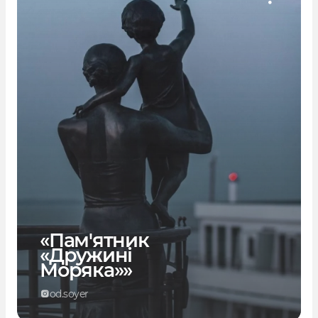
«Пам'ятник
«Дружині
Моряка»»
od.soyer