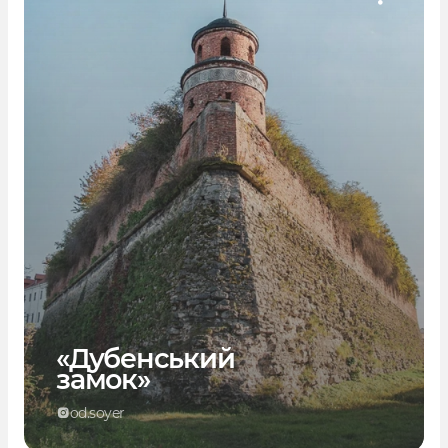
«Дубенський
замок»
od.soyer