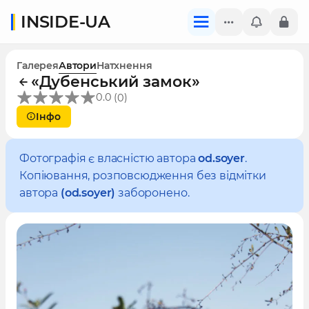
INSIDE-UA
Галерея
Автори
Натхнення
«Дубенський замок»
(
)
0.0
0
Інфо
Фотографія є власністю автора
od.soyer
.
Копіювання, розповсюдження без відмітки
автора
(od.soyer)
заборонено.