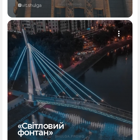
vit.shulga
«Світловий
фонтан»