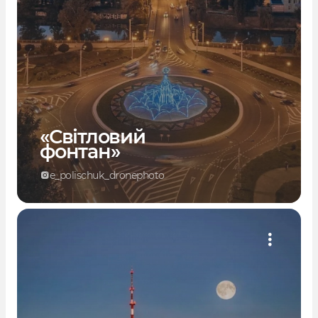
«Світловий
фонтан»
e_polischuk_dronephoto