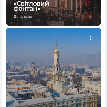
«Світловий
фонтан»
vit.shulga