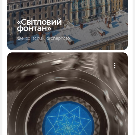
«Світловий
фонтан»
e_polischuk_dronephoto