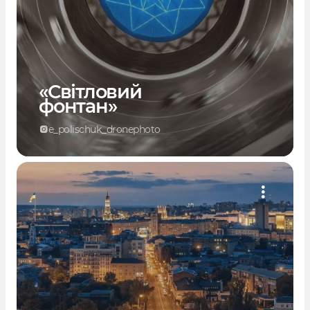
«Світловий
фонтан»
e_polischuk_dronephoto