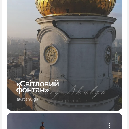
«Світловий
фонтан»
vit.shulga