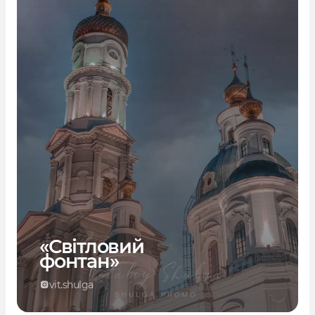
«Світловий
фонтан»
vit.shulga