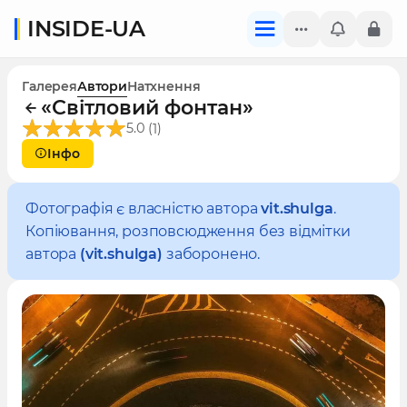
INSIDE-UA
Галерея
Автори
Натхнення
«Світловий фонтан»
(
)
5.0
1
Інфо
Фотографія є власністю автора
vit.shulga
.
Копіювання, розповсюдження без відмітки
автора
(vit.shulga)
заборонено.