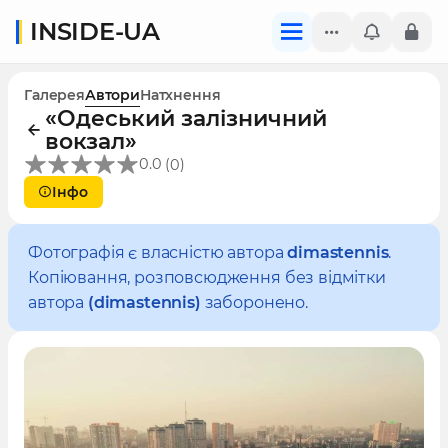
INSIDE-UA
Галерея
Автори
Натхнення
«Одеський залізничний
вокзал»
(
)
0.0
0
Інфо
Фотографія є власністю автора
dimastennis
.
Копіювання, розповсюдження без відмітки
автора
(dimastennis)
заборонено.