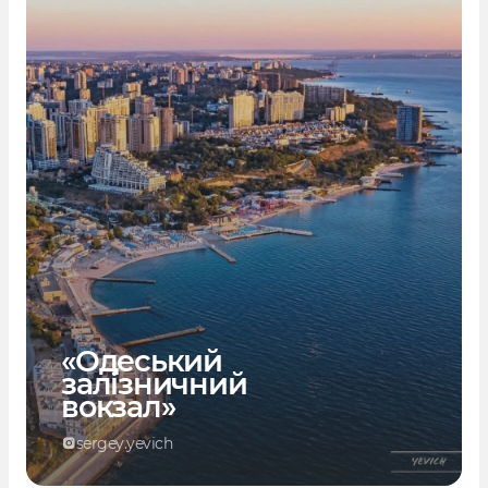
«Одеський
залізничний
вокзал»
sergey.yevich