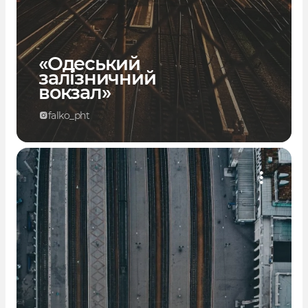
«Одеський
залізничний
вокзал»
falko_pht