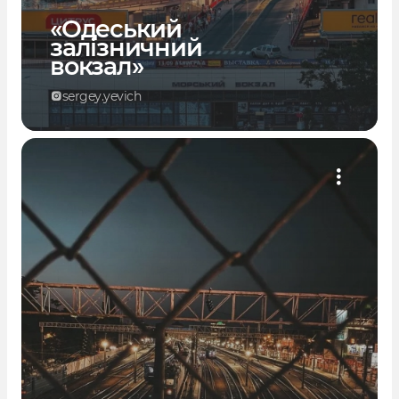
«Одеський
залізничний
вокзал»
sergey.yevich