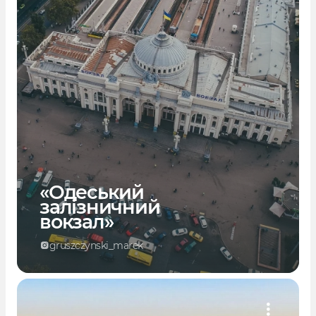
«Одеський
залізничний
вокзал»
gruszczynski_marek