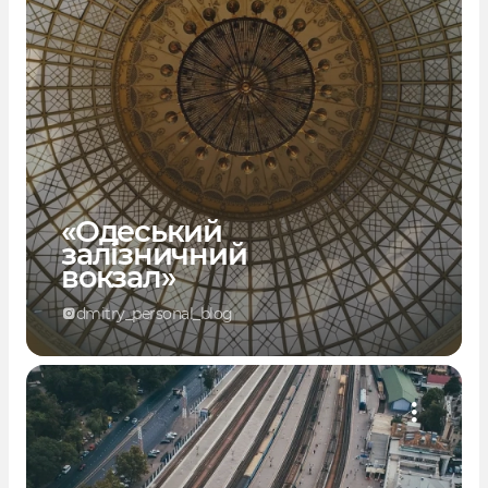
«Одеський
залізничний
вокзал»
dmitry_personal_blog