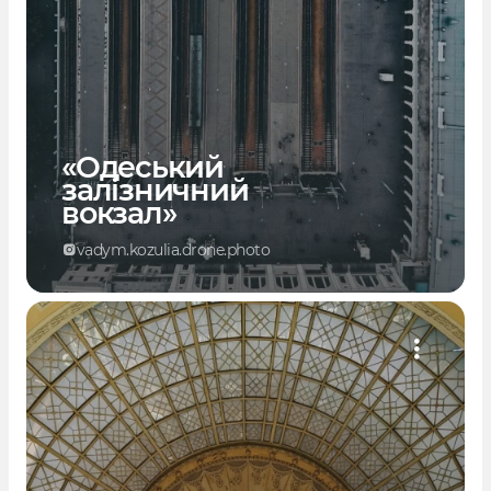
«Одеський
залізничний
вокзал»
vadym.kozulia.drone.photo