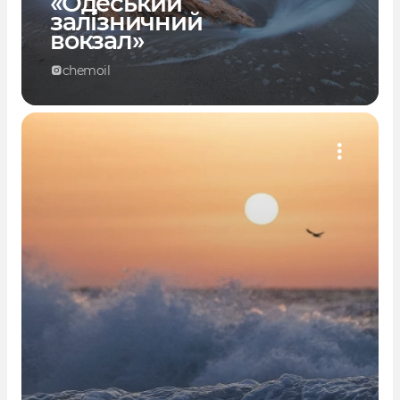
«Одеський
залізничний
вокзал»
chemoil