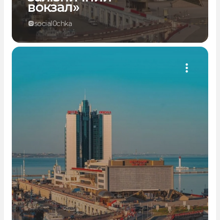
вокзал»
social0chka