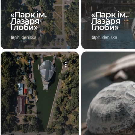
«Парк ім.
«Парк ім.
Лазаря
Лазаря
Глоби»
Глоби»
ph_deniska
ph_deniska