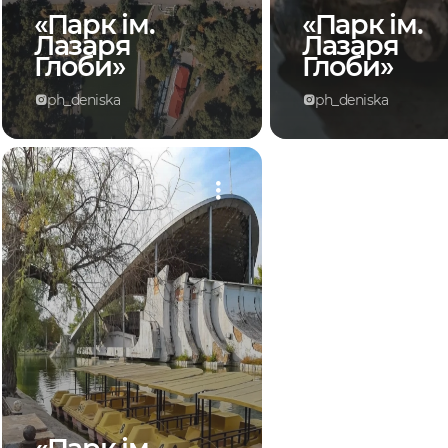
«Парк ім.
«Парк ім.
Лазаря
Лазаря
Глоби»
Глоби»
ph_deniska
ph_deniska