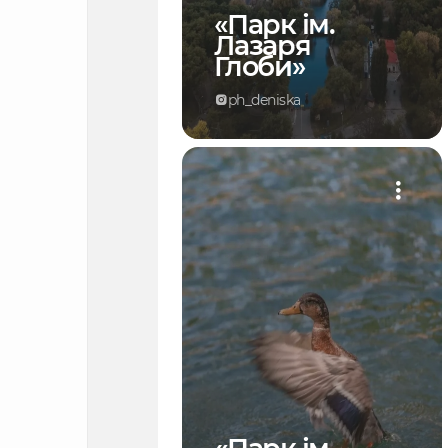
«Парк ім.
Лазаря
Глоби»
ph_deniska