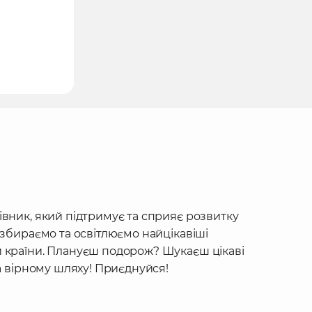
івник, який підтримує та сприяє розвитку
 збираємо та освітлюємо найцікавіші
 країни. Плануєш подорож? Шукаєш цікаві
на вірному шляху! Приєднуйся!