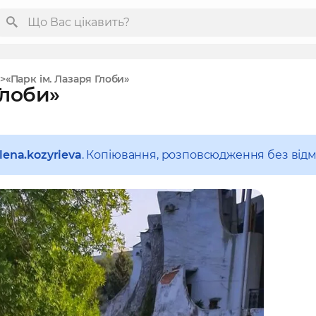
«Парк ім. Лазаря Глоби»
Глоби»
lena.kozyrieva
. Копіювання, розповсюдження без відм