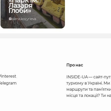
«Парк ім.
Лазаря
Глоби»
alena.kozyrieva
Про нас
Pinterest
INSIDE-UA — сайт-пут
Telegram
туризму в Україні. Ми
маршрути та пам’ятки
місця та локації? Ти 