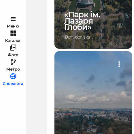
«Парк ім.
Лазаря
Глоби»
Меню
ph_deniska
Каталог
Фото
Метро
Спільнота