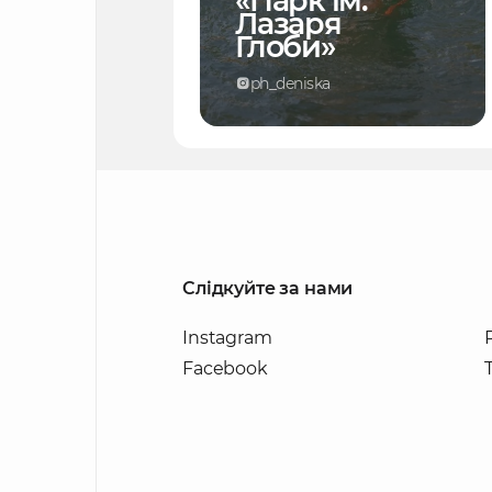
«Парк ім.
Лазаря
Глоби»
ph_deniska
Слідкуйте за нами
Instagram
Facebook