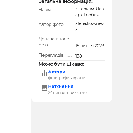
Загальна інформація:
«Парк ім. Лаз
Назва
аря Глоби»
alena.kozyriev
Автор фото
a
Додано в гале
рею
15 липня 2023
Переглядів
138
Може бути цікаво:
Автори
фотографи України
Натхнення
24 випадкових фото