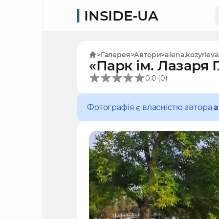
INSIDE-UA
Галерея
Автори
alena.kozyrieva
«Парк ім. Лазаря 
(
)
0.0
0
Фотографія є власністю автора
a