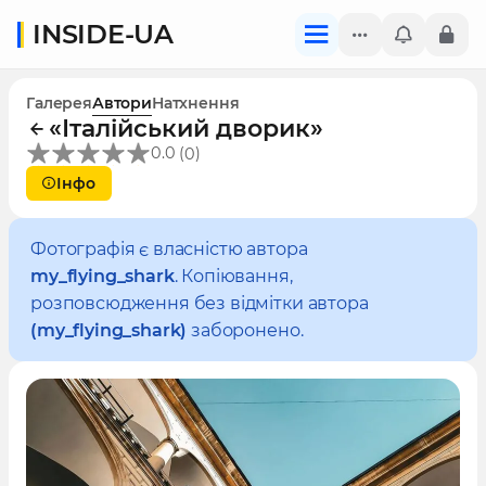
INSIDE-UA
Галерея
Автори
Натхнення
«Італійський дворик»
(
)
0.0
0
Інфо
Фотографія є власністю автора
my_flying_shark
. Копіювання,
розповсюдження без відмітки автора
(my_flying_shark)
заборонено.