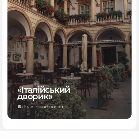
«Італійський
дворик»
ukrainegoodmorning