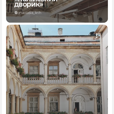
дворик»
anastasia_krih