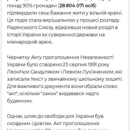
понад 90% громадян (
28 804 071 осіб
)
підтвердили своє бажання жити у вільній країні.
Ця подія стала вирішальною у процесі розпаду
Радянського Союзу, відкривши новий розділ в
історії України як суверенної держави на
міжнародній арені.
Чернетку Акту проголошення Незалежності
України було створено 23 серпня 1991 року
Леонтієм Сандуляком і Левком Лук’яненком, які
записали текст у звичайному шкільному зошиті.
Для важливого документа вони обрали слово
"акт", оскільки "закон" видавався надто
буденним.
Однак, шлях до свободи для України був
складним і довгим. Акт проголошення