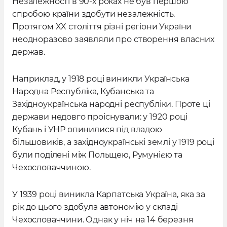
Незалежності в 90-х роках не був першою
спробою країни здобути незалежність.
Протягом XX століття різні регіони України
неодноразово заявляли про створення власних
держав.
Наприклад, у 1918 році виникли Українська
Народна Республіка, Кубанська та
Західноукраїнська народні республіки. Проте ці
держави недовго проіснували: у 1920 році
Кубань і УНР опинилися під владою
більшовиків, а західноукраїнські землі у 1919 році
були поділені між Польщею, Румунією та
Чехословаччиною.
У 1939 році виникла Карпатська Україна, яка за
рік до цього здобула автономію у складі
Чехословаччини. Однак у ніч на 14 березня