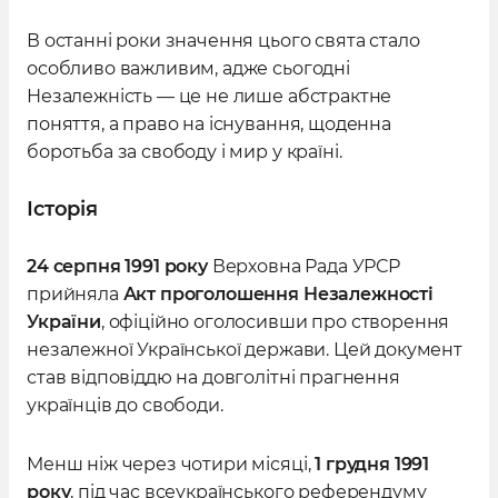
В останні роки значення цього свята стало
особливо важливим, адже сьогодні
Незалежність — це не лише абстрактне
поняття, а право на існування, щоденна
боротьба за свободу і мир у країні.
Історія
24 серпня 1991 року
Верховна Рада УРСР
прийняла
Акт проголошення Незалежності
України
, офіційно оголосивши про створення
незалежної Української держави. Цей документ
став відповіддю на довголітні прагнення
українців до свободи.
Менш ніж через чотири місяці,
1 грудня 1991
року
, під час всеукраїнського референдуму