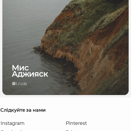
Мис
Аджияск
t.ruda
Слідкуйте за нами
Instagram
Pinterest