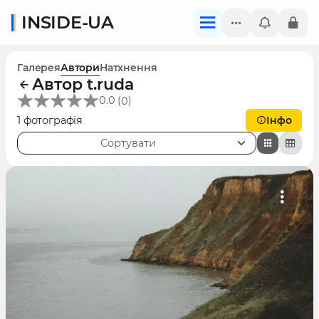
INSIDE-UA
Галерея
Автори
Натхнення
Автор t.ruda
(
)
0.0
0
1 фотографія
Інфо
Сортувати