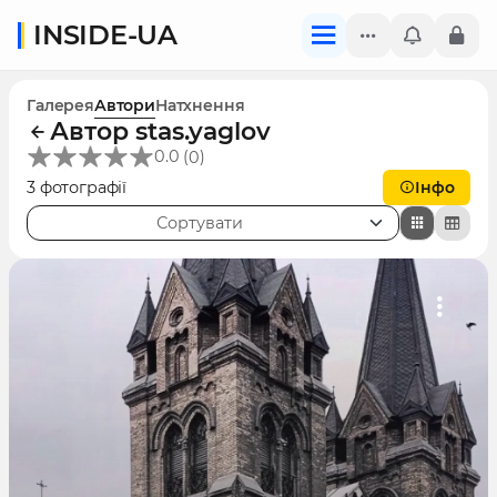
INSIDE-UA
Галерея
Автори
Натхнення
Автор stas.yaglov
(
)
0.0
0
3 фотографії
Інфо
Сортувати