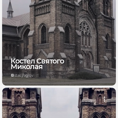
Костел Святого
Миколая
stas.yaglov