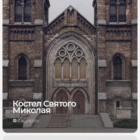
Костел Святого
Миколая
stas.yaglov