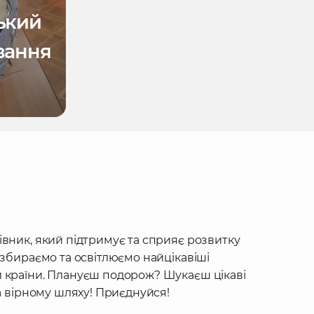
ький
вання
івник, який підтримує та сприяє розвитку
 збираємо та освітлюємо найцікавіші
 країни. Плануєш подорож? Шукаєш цікаві
на вірному шляху! Приєднуйся!