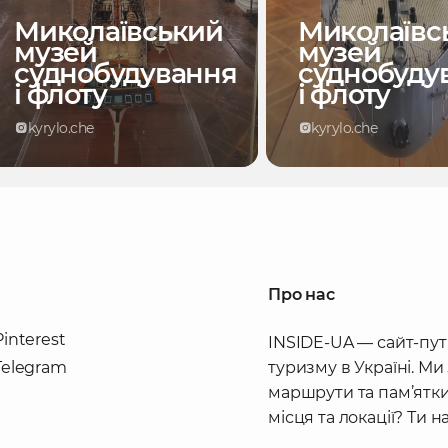
Миколаївський
Миколаївс
музей
музей
суднобудування
суднобуду
і флоту
і флоту
kyrylo.che
kyrylo.che
Про нас
Pinterest
INSIDE-UA — сайт-пут
Telegram
туризму в Україні. Ми
маршрути та пам’ятки
місця та локації? Ти 