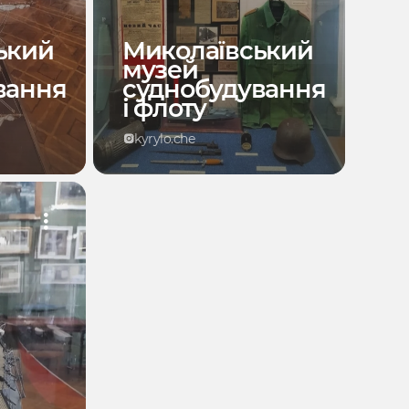
ький
Миколаївський
музей
вання
суднобудування
і флоту
kyrylo.che