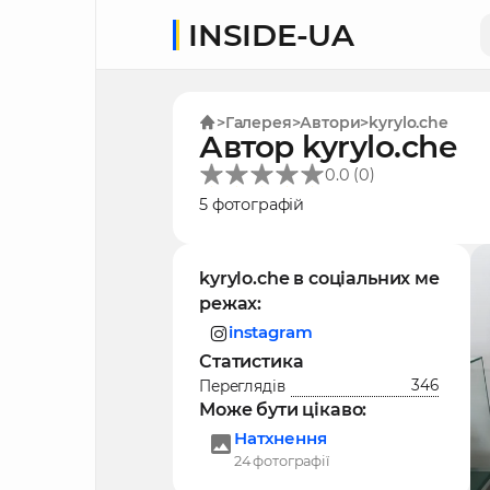
INSIDE-UA
Галерея
Автори
kyrylo.che
Автор kyrylo.che
(
)
0.0
0
5 фотографій
kyrylo.che в соціальних ме
режах:
instagram
Статистика
346
Переглядів
Може бути цікаво:
Натхнення
24 фотографії