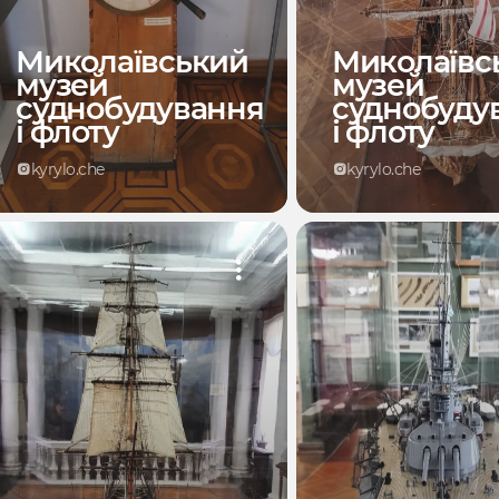
Миколаївський
Миколаївс
музей
музей
суднобудування
суднобуду
і флоту
і флоту
kyrylo.che
kyrylo.che