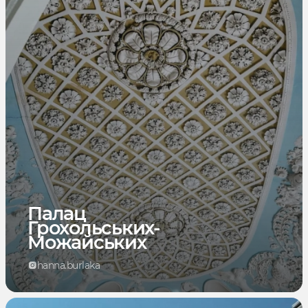
Палац
Грохольських-
Можайських
hanna.burlaka