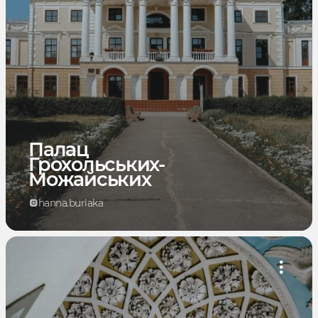
Палац
Грохольських-
Можайських
hanna.burlaka