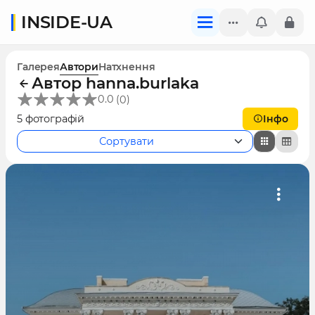
INSIDE-UA
Галерея
Автори
Натхнення
Автор hanna.burlaka
(
)
0.0
0
5 фотографій
Інфо
Сортувати