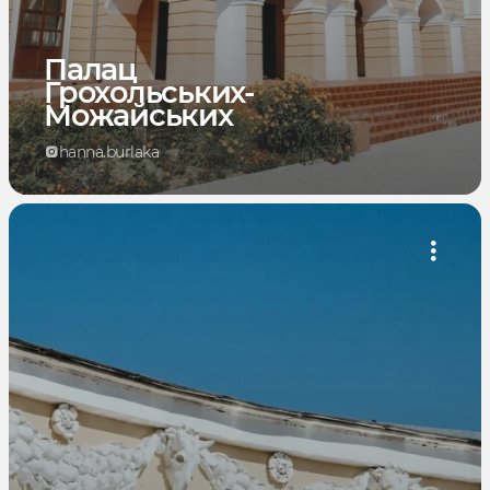
Палац
Грохольських-
Можайських
hanna.burlaka