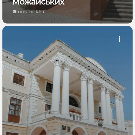
Можайських
hanna.burlaka