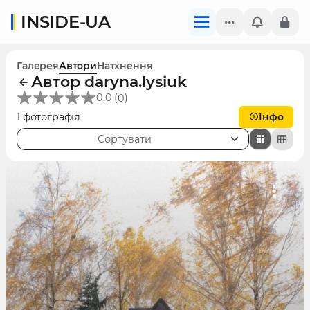
INSIDE-UA
Галерея
Автори
Натхнення
Автор daryna.lysiuk
(
)
0.0
0
1 фотографія
Інфо
Сортувати